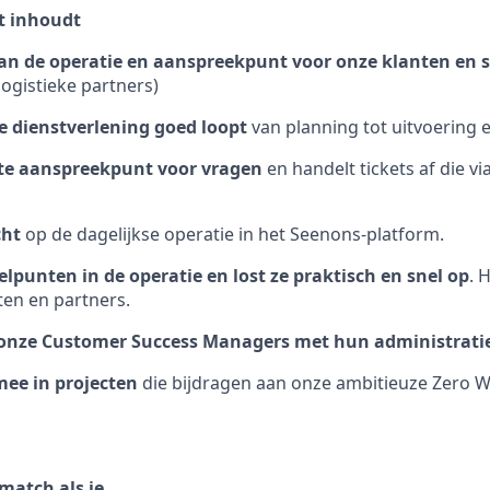
et inhoudt
 van de operatie en aanspreekpunt voor onze klanten en s
logistieke partners)
ze dienstverlening goed loopt
van planning tot uitvoering e
ste aanspreekpunt voor vragen
en handelt tickets af die v
cht
op de dagelijkse operatie in het Seenons-platform.
elpunten in de operatie en lost ze praktisch en snel op
. 
ten en partners.
 onze Customer Success Managers met hun administrati
mee in projecten
die bijdragen aan onze ambitieuze Zero W
 match als je