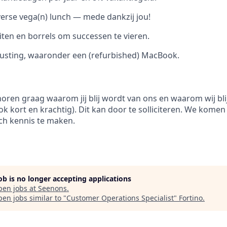
verse vega(n) lunch — mede dankzij jou!
eiten en borrels om successen te vieren.
rusting, waaronder een (refurbished) MacBook.
horen graag waarom jij blij wordt van ons en waarom wij b
k kort en krachtig). Dit kan door te solliciteren. We komen 
ch kennis te maken.
job is no longer accepting applications
pen jobs at
Seenons
.
en jobs similar to "
Customer Operations Specialist
"
Fortino
.