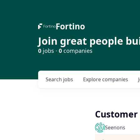
Fortino
Join great people bu
0
jobs ·
0
companies
Search
jobs
Explore
companies
Customer 
Seenons