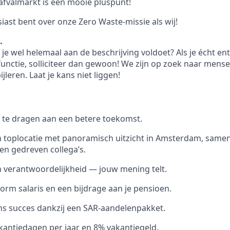
 afvalmarkt is een mooie pluspunt!
iast bent over onze Zero Waste-missie als wij!
…
 of je wel helemaal aan de beschrijving voldoet? Als je écht e
functie, solliciteer dan gewoon! We zijn op zoek naar mense
ijleren. Laat je kans niet liggen!
 te dragen aan een betere toekomst.
 toplocatie met panoramisch uitzicht in Amsterdam, same
en gedreven collega’s.
en verantwoordelijkheid — jouw mening telt.
rm salaris en een bijdrage aan je pensioen.
ns succes dankzij een SAR-aandelenpakket.
kantiedagen per jaar en 8% vakantiegeld.