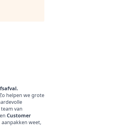
fsafval.
 Zo helpen we grote
ardevolle
n team van
een
Customer
n aanpakken weet,