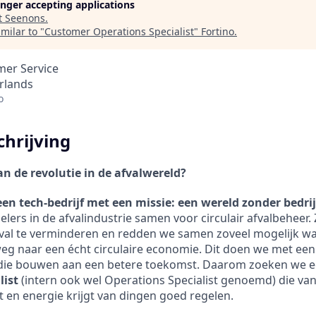
longer accepting applications
t
Seenons
.
milar to "
Customer Operations Specialist
"
Fortino
.
mer Service
rlands
o
hrijving
aan de revolutie in de afvalwereld?
een tech-bedrijf met een missie: een wereld zonder bedrij
elers in de afvalindustrie samen voor circulair afvalbeheer.
val te verminderen en redden we samen zoveel mogelijk wa
eg naar een écht circulaire economie. Dit doen we met ee
die bouwen aan een betere toekomst. Daarom zoeken we 
list
(intern ook wel Operations Specialist genoemd)
die va
t en energie krijgt van dingen goed regelen.