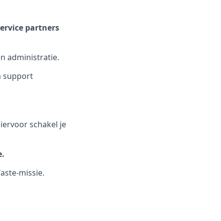
ervice partners
n administratie.
ia support
Hiervoor schakel je
e.
aste-missie.