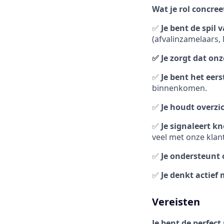
Wat je rol concre
✅
Je bent de spil
(afvalinzamelaars, 
✅ Je zorgt dat on
✅
Je bent het eer
binnenkomen.
✅
Je houdt overzi
✅
Je signaleert kn
veel met onze klan
✅
Je ondersteunt
✅
Je denkt actief 
Vereisten
Je bent de perfect