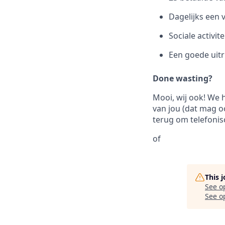
Dagelijks een 
Sociale activit
Een goede uit
Done wasting?
Mooi, wij ook! We 
van jou (dat mag oo
terug om telefonis
of
This 
See o
See op