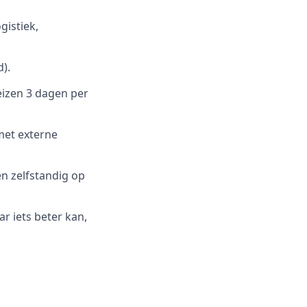
gistiek,
).
eizen 3 dagen per
 met externe
en zelfstandig op
ar iets beter kan,