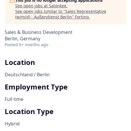
This job is no longer accepting applications
See open jobs at
Salonkee
.
See open jobs similar to "
Sales Representative
(w/m/d) - Außendienst Berlin
"
Fortino
.
Sales & Business Development
Berlin, Germany
Posted
6+ months ago
Location
Deutschland / Berlin
Employment Type
Full time
Location Type
Hybrid