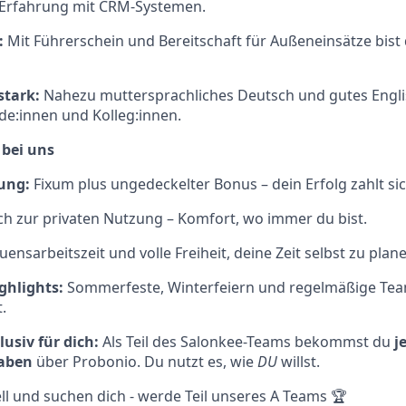
e Erfahrung mit CRM-Systemen.
:
Mit Führerschein und Bereitschaft für Außeneinsätze bist 
tark:
Nahezu muttersprachliches Deutsch und gutes Engli
e:innen und Kolleg:innen.
 bei uns
ung:
Fixum plus ungedeckelter Bonus – dein Erfolg zahlt sic
h zur privaten Nutzung – Komfort, wo immer du bist.
ensarbeitszeit und volle Freiheit, deine Zeit selbst zu plan
ghlights:
Sommerfeste, Winterfeiern und regelmäßige Tea
.
usiv für dich:
Als Teil des Salonkee-Teams bekommst du
j
haben
über Probonio. Du nutzt es, wie
DU
willst.
l und suchen dich - werde Teil unseres A Teams 🏆