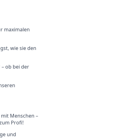
für maximalen
st, wie sie den
– ob bei der
unseren
t mit Menschen –
zum Profi!
nge und