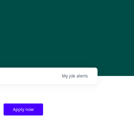
My
job
alerts
Apply now