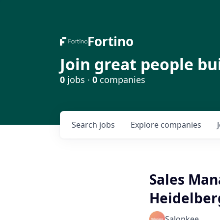
Fortino
Join great people bu
0
jobs ·
0
companies
Search
jobs
Explore
companies
Sales Man
Heidelber
Salonkee