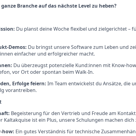
e ganze Branche auf das nächste Level zu heben?
ission:
Du planst deine Woche flexibel und zielgerichtet – 
ukt-Demos:
Du bringst unsere Software zum Leben und zeig
:innen einfacher und erfolgreicher macht.
nnen:
Du überzeugst potenzielle Kund:innen mit Know-how 
efon, vor Ort oder spontan beim Walk-In.
den, Erfolge feiern
:
Im Team entwickelst du Ansätze, die 
g vorantreiben.
t
aft:
Begeisterung für den Vertrieb und Freude am Kontak
r Kaltakquise ist ein Plus, unsere Schulungen machen dich 
w-how:
Ein gutes Verständnis für technische Zusammenhä