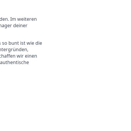
den. Im weiteren
nager deiner
 so bunt ist wie die
intergründen,
chaffen wir einen
e authentische