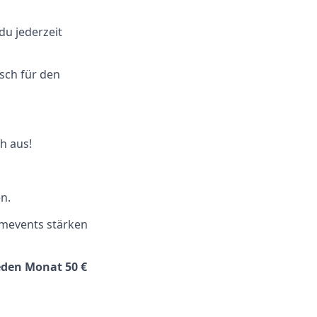
du jederzeit
sch für den
h aus!
en.
mevents stärken
eden Monat 50 €